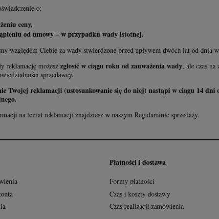
oświadczenie o:
żeniu ceny,
tąpieniu od umowy – w przypadku wady istotnej.
y względem Ciebie za wady stwierdzone przed upływem dwóch lat od dnia wy
zgłosić w ciągu roku od zauważenia wady
dy reklamację możesz
, ale czas n
owiedzialności sprzedawcy.
ie Twojej reklamacji (ustosunkowanie się do niej) nastąpi w ciągu 14 dni
jnego.
rmacji na temat reklamacji znajdziesz w naszym Regulaminie sprzedaży.
Płatności i dostawa
wienia
Formy płatności
konta
Czas i koszty dostawy
ia
Czas realizacji zamówienia