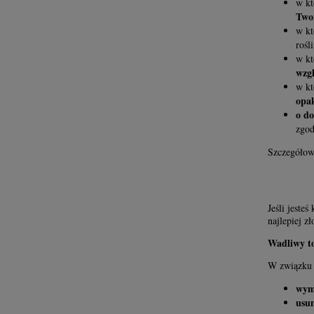
w kt
Two
w kt
rośli
w kt
wzgl
w kt
opa
o do
zgod
Szczegółow
Jeśli jest
najlepiej z
Wadliwy to
W związku 
wym
usun