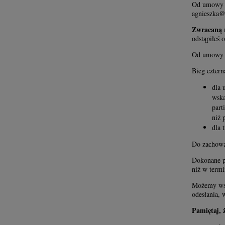
Od umowy m
agnieszka@
Zwracaną r
odstąpiłeś
Od umowy m
Bieg czter
dla 
wska
part
niż 
dla 
Do zachowa
Dokonane pr
niż w termi
Możemy wstr
odesłania, 
Pamiętaj, 