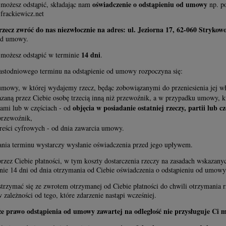
oświadczenie o odstąpieniu od umowy
ożesz odstąpić, składając nam
np. po
frackiewicz.net
zecz zwróć do nas niezwłocznie na adres: ul. Jeziorna 17, 62-060 Strykow
 od umowy.
14 dni
ożesz odstąpić w terminie
.
nastodniowego terminu na odstąpienie od umowy rozpoczyna się:
umowy, w której wydajemy rzecz, będąc zobowiązanymi do przeniesienia jej wł
zaną przez Ciebie osobę trzecią inną niż przewoźnik, a w przypadku umowy, kt
objęcia w posiadanie ostatniej rzeczy, partii lub cz
iami lub w częściach - od
przewoźnik,
treści cyfrowych - od dnia zawarcia umowy.
nia terminu wystarczy wysłanie oświadczenia przed jego upływem.
zez Ciebie płatności, w tym koszty dostarczenia rzeczy na zasadach wskazany
nie 14 dni od dnia otrzymania od Ciebie oświadczenia o odstąpieniu od umowy
zymać się ze zwrotem otrzymanej od Ciebie płatności do chwili otrzymania r
w zależności od tego, które zdarzenie nastąpi wcześniej.
że prawo odstąpienia od umowy zawartej na odległość nie przysługuje Ci 