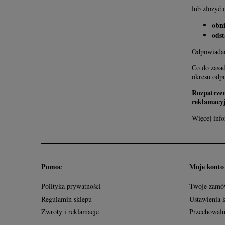
lub złożyć 
obni
ods
Odpowiadam
Co do zasa
okresu odp
Rozpatrzen
reklamacy
Więcej info
Pomoc
Moje konto
Polityka prywatności
Twoje zamó
Regulamin sklepu
Ustawienia 
Zwroty i reklamacje
Przechowaln