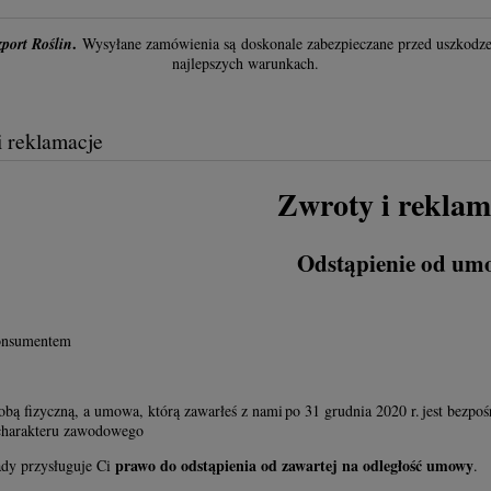
.
zport Roślin
Wysyłane zamówienia są doskonale zabezpieczane przed uszkodze
najlepszych warunkach.
i reklamacje
Zwroty i reklam
Odstąpienie od um
konsumentem
sobą fizyczną, a umowa, którą zawarłeś z nami po 31 grudnia 2020 r. jest bezpo
 charakteru zawodowego
prawo do odstąpienia od zawartej na odległość umowy
ady przysługuje Ci
.