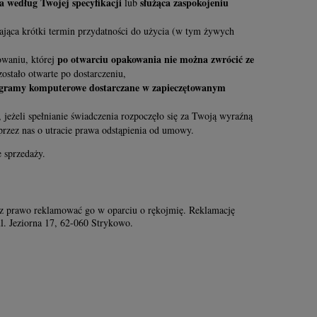
 według Twojej specyfikacji
służąca zaspokojeniu
lub
jąca krótki termin przydatności do użycia (w tym żywych
po otwarciu opakowania nie można zwrócić ze
owaniu, której
zostało otwarte po dostarczeniu,
rogramy komputerowe dostarczane w zapieczętowanym
, jeżeli spełnianie świadczenia rozpoczęło się za Twoją wyraźną
rzez nas o utracie prawa odstąpienia od umowy.
 sprzedaży.
sz prawo reklamować go w oparciu o rękojmię. Reklamację
l. Jeziorna 17, 62-060 Strykowo.