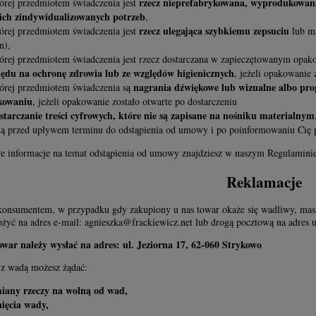
rzecz nieprefabrykowana, wyprodukowana
órej przedmiotem świadczenia jest
ich zindywidualizowanych potrzeb
,
rzecz ulegająca szybkiemu zepsuciu
órej przedmiotem świadczenia jest
lub ma
n),
órej przedmiotem świadczenia jest rzecz dostarczana w zapieczętowanym opak
ędu na ochronę zdrowia lub ze względów higienicznych
, jeżeli opakowanie 
nagrania dźwiękowe lub wizualne albo p
órej przedmiotem świadczenia są
kowaniu
, jeżeli opakowanie zostało otwarte po dostarczeniu
starczanie treści cyfrowych, które nie są zapisane na nośniku materialnym
ą przed upływem terminu do odstąpienia od umowy i po poinformowaniu Cię p
e informacje na temat odstąpienia od umowy znajdziesz w naszym Regulaminie
Reklamacje
eś konsumentem, w przypadku gdy zakupiony u nas towar okaże się wadliwy, ma
łożyć na adres e-mail:
agnieszka@frackiewicz.net
lub drogą pocztową na adres u
war należy wysłać na adres: ul. Jeziorna 17, 62-060 Strykowo
z wadą możesz żądać:
iany rzeczy na wolną od wad,
ięcia wady,