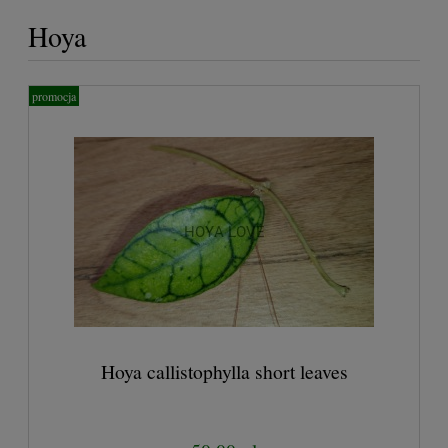
Hoya
promocja
Hoya callistophylla short leaves