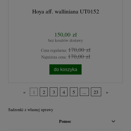
Hoya aff. walliniana UT0152
150,00 zł
bez kosztów dostawy
170,00 zł
Cena regularna:
170,00 zł
Najniższa cena:
do koszyka
«
1
2
3
4
5
...
23
»
Sadzonki z własnej uprawy
Pomoc